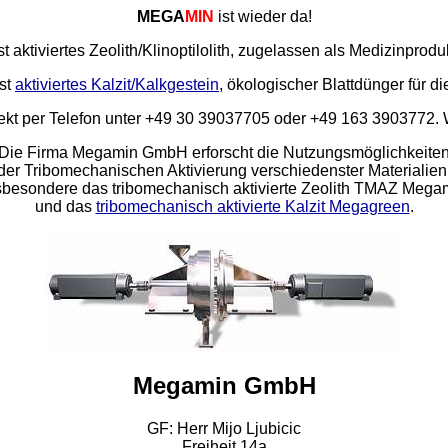
MEGA
MIN
ist wieder da!
st aktiviertes Zeolith/Klinoptilolith, zugelassen als Medizinprodu
st
aktiviertes Kalzit/Kalkgestein
, ökologischer Blattdünger für di
irekt per Telefon unter +49 30 39037705 oder +49 163 3903772. 
Die Firma Megamin GmbH erforscht die Nutzungsmöglichkeite
der Tribomechanischen Aktivierung verschiedenster Materialien
sbesondere das tribomechanisch aktivierte Zeolith TMAZ Mega
und das
tribomechanisch aktivierte Kalzit Megagreen
.
Megamin GmbH
GF: Herr Mijo Ljubicic
Freiheit 14a