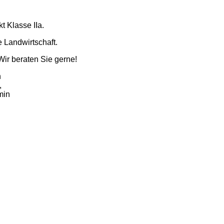
kt Klasse IIa.
e Landwirtschaft.
Wir beraten Sie gerne!
n
,
min